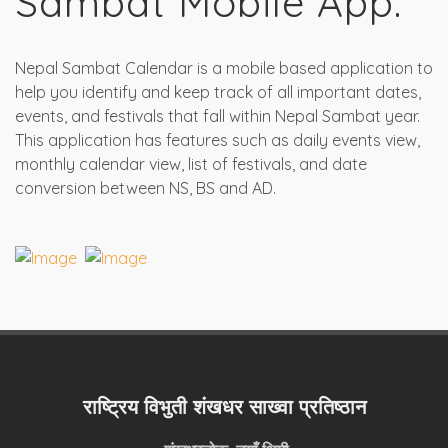
Sambat Mobile App.
Nepal Sambat Calendar is a mobile based application to
help you identify and keep track of all important dates,
events, and festivals that fall within Nepal Sambat year.
This application has features such as daily events view,
monthly calendar view, list of festivals, and date
conversion between NS, BS and AD.
राष्ट्रिय विभुती शंखधर साख्वा प्रतिष्ठान