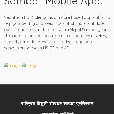
Sambat Mobile App.
Nepal Sambat Calendar is a mobile based application to
help you identify and keep track of all important dates,
events, and festivals that fall within Nepal Sambat year.
This application has features such as daily events view,
monthly calendar view, list of festivals, and date
conversion between NS, BS and AD.
राष्ट्रिय विभुती शंखधर साख्वा प्रतिष्ठान